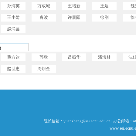
孙海英
万成城
王培新
王廷
魏
王小鹭
肖波
许晨阳
徐刚
徐
赵涌鑫
他
蔡方达
郭欣
吕振华
潘海林
沈
赵世忠
周炽金
院长信箱：yuanzhang@sei.ecnu.edu.cn | 办公邮箱：offi
www.sei.ecnu.e