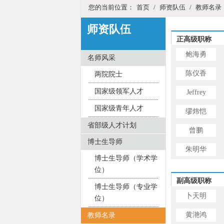
您的当前位置：
首页
/
师资队伍
/
教师名录
师资队伍
正高级职称
鲍海勇
名师风采
陈仪香
两院院士
国家级领军人才
Jeffrey
国家级青年人才
缪炜恺
省部级人才计划
曾鹏
博士生导师
朱明华
博士生导师（学术学
位）
副高级职称
博士生导师（专业学
卜天明
位）
黄滟鸿
教师名录