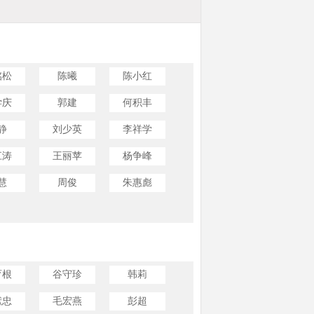
铭松
陈曦
陈小红
学庆
郭建
何积丰
静
刘少英
李祥学
江涛
王丽苹
杨争峰
慧
周俊
朱惠彪
育根
谷守珍
韩莉
献忠
毛宏燕
彭超