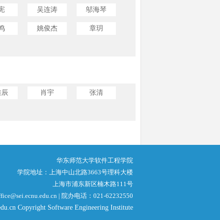
宪
吴连涛
邬海琴
鸣
姚俊杰
章玥
佳辰
肖宇
张清
华东师范大学软件工程学院
学院地址：上海中山北路3663号理科大楼
上海市浦东新区楠木路111号
ce@sei.ecnu.edu.cn | 院办电话：021-62232550
du.cn Copyright Software Engineering Institute