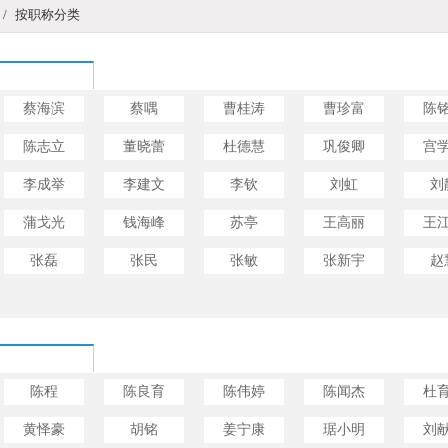
/
按职称分类
蔡海滨
蔡喁
曹桂涛
曹珍富
陈
陈志立
董晓蕾
杜德慧
巩俊卿
宫
李成举
李建文
李钦
刘虹
刘
蒲戈光
钱海峰
苏亭
王高丽
王
张磊
张民
张敏
张新宇
赵
陈程
陈良育
陈伟婷
陈闻杰
杜
黄怿豪
胡铭
姜宁康
琚小明
刘