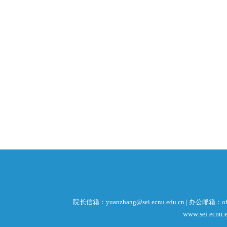
院长信箱：yuanzhang@sei.ecnu.edu.cn | 办公邮箱：offi
www.sei.ecnu.e